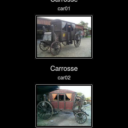
car01
Carrosse
car02