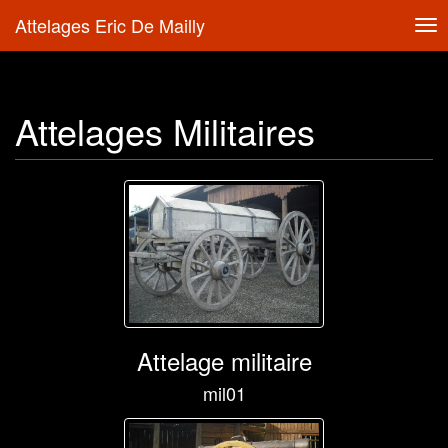
Attelages Eric De Mailly
Tog
nav
Attelages Militaires
Attelage militaire
mil01