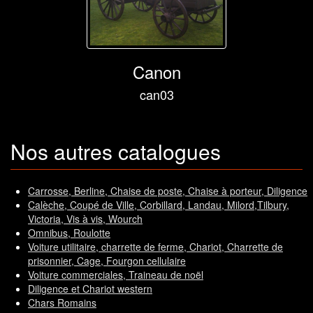
Canon
can03
Nos autres catalogues
Carrosse, Berline, Chaise de poste, Chaise à porteur, Diligence
Calèche, Coupé de Ville, Corbillard, Landau, Milord,Tilbury,
Victoria, Vis à vis, Wourch
Omnibus, Roulotte
Voiture utilitaire, charrette de ferme, Chariot, Charrette de
prisonnier, Cage, Fourgon cellulaire
Voiture commerciales, Traineau de noël
Diligence et Chariot western
Chars Romains