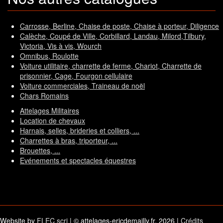
Carrosse, Berline, Chaise de poste, Chaise à porteur, Diligence
Calèche, Coupé de Ville, Corbillard, Landau, Milord,Tilbury,
Victoria, Vis à vis, Wourch
Omnibus, Roulotte
Voiture utilitaire, charrette de ferme, Chariot, Charrette de
prisonnier, Cage, Fourgon cellulaire
Voiture commerciales, Traineau de noël
Chars Romains
Attelages Militaires
Location de chevaux
Harnais, selles, brideries et colliers, ...
Charrettes à bras, triporteur, ...
Brouettes, ...
Evénements et spectacles équestres
Website by
FLEC scri
| © attelages-ericdemailly.fr, 2026 |
Crédits