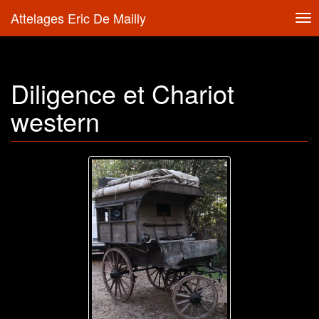
Attelages Eric De Mailly
Tog
nav
Diligence et Chariot
western