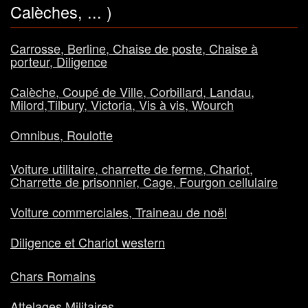
Calèches, ... )
Carrosse, Berline, Chaise de poste, Chaise à
porteur, Diligence
Calèche, Coupé de Ville, Corbillard, Landau,
Milord,Tilbury, Victoria, Vis à vis, Wourch
Omnibus, Roulotte
Voiture utilitaire, charrette de ferme, Chariot,
Charrette de prisonnier, Cage, Fourgon cellulaire
Voiture commerciales, Traineau de noël
Diligence et Chariot western
Chars Romains
Attelages Militaires