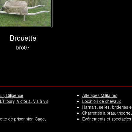
Brouette
bro07
ur, Diligence
Attelages Militaires
ilbury, Victoria, Vis à vis,
Location de chevaux
Harnais, selles, brideries et 
Charrettes à bras, triporteur
rette de prisonnier, Cage,
Evénements et spectacles