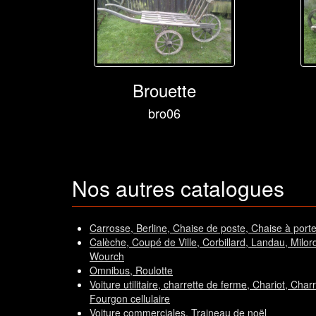
Brouette
bro06
Nos autres catalogues
Carrosse, Berline, Chaise de poste, Chaise à porte
Calèche, Coupé de Ville, Corbillard, Landau, Milord,T
Wourch
Omnibus, Roulotte
Voiture utilitaire, charrette de ferme, Chariot, Char
Fourgon cellulaire
Voiture commerciales, Traineau de noël